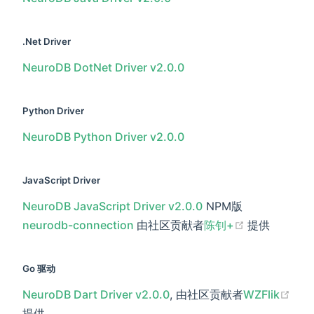
.Net Driver
NeuroDB DotNet Driver v2.0.0
Python Driver
NeuroDB Python Driver v2.0.0
JavaScript Driver
NeuroDB JavaScript Driver v2.0.0
NPM版
(opens new
neurodb-connection
由社区贡献者
陈钊+
提供
Go 驱动
NeuroDB Dart Driver v2.0.0
, 由社区贡献者
WZFlik
(opens new window)
提供