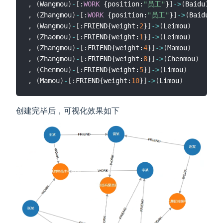
,
(
Wangmou
)
-
[
:
WORK
 {position:
"员工"
}
]
-
>
(
Baidu
)
,
(
Zhangmou
)
-
[
:
WORK
 {position:
"员工"
}
]
-
>
(
Baidu
)
,
(
Wangmou
)
-
[
:FRIEND{weight:
2
}
]
-
>
(
Leimou
)
,
(
Zhaomou
)
-
[
:FRIEND{weight:
1
}
]
-
>
(
Leimou
)
,
(
Zhangmou
)
-
[
:FRIEND{weight:
4
}
]
-
>
(
Mamou
)
,
(
Zhangmou
)
-
[
:FRIEND{weight:
8
}
]
-
>
(
Chenmou
)
,
(
Chenmou
)
-
[
:FRIEND{weight:
5
}
]
-
>
(
Limou
)
,
(
Mamou
)
-
[
:FRIEND{weight:
10
}
]
-
>
(
Limou
)
创建完毕后，可视化效果如下