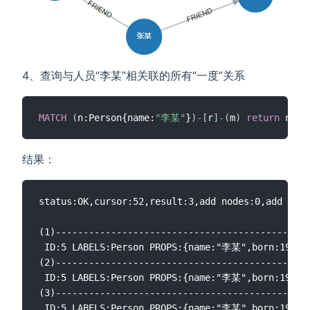
4、查询与人员“李某”相关联的所有“一度”关系
MATCH
(
n:Person{name:
"李某"
}
)
-
[
r
]
-
(
m
)
return
 n
,
r
,
结果：
status:OK,cursor:52,result:3,add nodes:0,add link
(1)----------------------------------------------
 ID:5 LABELS:Person PROPS:{name:"李某",born:1968.000000}	 ID:4 HEAD:5 TAIL:2 TYPE:WORK PROPS:{position:"CEO"}	 ID:2 LABELS:Company PROPS:{name:"百度在线网络技术有限公司",create_at:2000.000000,tagli
(2)----------------------------------------------
 ID:5 LABELS:Person PROPS:{name:"李某",born:1968.000000}	 ID:12 HEAD:4 TAIL:5 TYPE:FRIEND PROPS:{weight:10}	 ID:4 LABELS:Person PROPS:{name:"马某",
(3)----------------------------------------------
 ID:5 LABELS:Person PROPS:{name:"李某",born:1968.000000}	 ID:11 HEAD:6 TAIL:5 TYPE:FRIEND PROPS:{weight:5}	 ID:6 LABELS:Person PROPS:{name:"陈某",