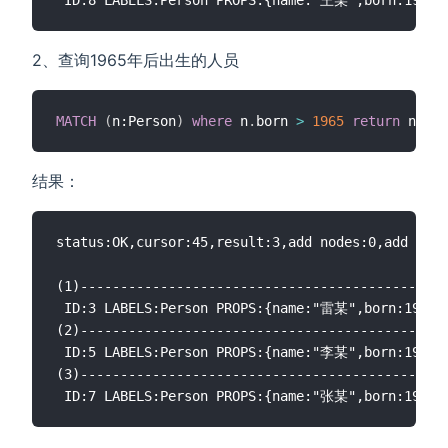
2、查询1965年后出生的人员
MATCH
(
n:Person
)
where
 n
.
born 
>
1965
return
结果：
status:OK,cursor:45,result:3,add nodes:0,add link
(1)----------------------------------------------
 ID:3 LABELS:Person PROPS:{name:"雷某",born:1969.0
(2)----------------------------------------------
 ID:5 LABELS:Person PROPS:{name:"李某",born:1968.0
(3)----------------------------------------------