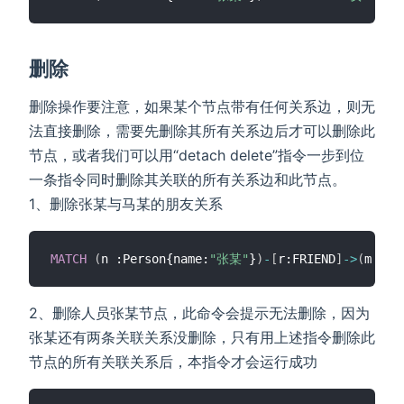
删除
删除操作要注意，如果某个节点带有任何关系边，则无
法直接删除，需要先删除其所有关系边后才可以删除此
节点，或者我们可以用“detach delete”指令一步到位
一条指令同时删除其关联的所有关系边和此节点。
1、删除张某与马某的朋友关系
MATCH
(
n :Person{name:
"张某"
}
)
-
[
r:FRIEND
]
-
>
(
m :Pe
2、删除人员张某节点，此命令会提示无法删除，因为
张某还有两条关联关系没删除，只有用上述指令删除此
节点的所有关联关系后，本指令才会运行成功