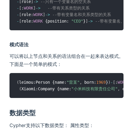
-
[
role
]
-
>
--只有一个变量名的空关系
-
[
:
WORK
]
-
>
--带有关系类型的关系
-
[
role:
WORK
]
-
>
--带有变量名和关系类型的关系
-
[
role:
WORK
 {position: 
"CEO"
}
]
-
>
--带有变量名、类
模式语法
可以将以上节点和关系的语法组合在一起来表达模式。
下面是一个简单的模式：
(
leimou:Person {name:
"雷某"
,
 born:
1969
}
)
-
[
:
WORK
 {
(
Xiaomi:Company {name:
"小米科技有限责任公司"
,
 crea
数据类型
Cypher支持以下数据类型： 属性类型：