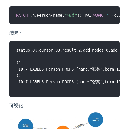
MATCH
(
n:Person{name:
"张某"
}
)
-
[
w1:
WORK
]
-
>
(
c:Comp
结果：
status:OK,cursor:93,result:2,add nodes:0,add link
(1)----------------------------------------------
 ID:7 LABELS:Person PROPS:{name:"张某",born:1967.000000}	 ID:6 HEAD:7 TAIL:2 TYPE:WORK PROPS:{}	 ID:2 LABELS:Company PROPS:{name:"百度在线网络技术有限公司",create_at:2000.000000,tagline:"是拥有强大互联网基础的领先AI公司"}	 ID:5 HEAD:8 TAIL:2 TYPE:WORK PROPS:{position:"员工"}	 ID:8 LABELS:Person 
(2)----------------------------------------------
 ID:7 LABELS:Person PROPS:{name:"张某",born:1967.000000}	 ID:6 HEAD:7 TAIL:2 TYPE:WORK PROPS:{}	 ID:2 LABELS:Company PROPS:{name:"百度在线网络技术有限公司",create_at:2000.000000,tagline:"是拥有强大互联网基础的领先AI公司"}	 ID:4 HEAD:5 TAIL:2 TYPE:WORK PROPS:{position:"CEO"}	 ID:5 LABELS:Person 
可视化：