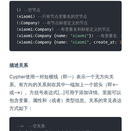
(
)
--空节点
(
xiaomi
)
--只有节点变量名的空节点
(
:Company
)
--有节点标签定义的节点
(
xiaomi:Company
)
--有变量名和标签定义的节点
(
xiaomi:Company {name: 
"xiaomi"
}
)
--有变量名、标签
(
xiaomi:Company {name: 
"xiaomi"
,
 create_at: 
1997
}
描述关系
Cypher使用一对短横线（即--）表示一个无方向关
系。有方向的关系则在其中一端加上一个箭头（即<--
或-->）。方括号表达式[…]可用于添加详情。里面可以
包含变量、属性和（或者）类型信息。关系的常见表达
方式如下：
-->  --空关系