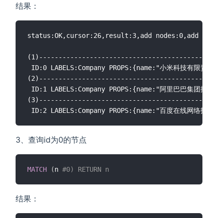
结果：
status:OK,cursor:26,result:3,add nodes:0,add link
(1)----------------------------------------------
 ID:0 LABELS:Company PROPS:{name:"小米科技有
(2)----------------------------------------------
 ID:1 LABELS:Company PROPS:{name:"阿里巴巴集团控
(3)----------------------------------------------
3、查询id为0的节点
MATCH
(
n 
#0) RETURN n
结果：