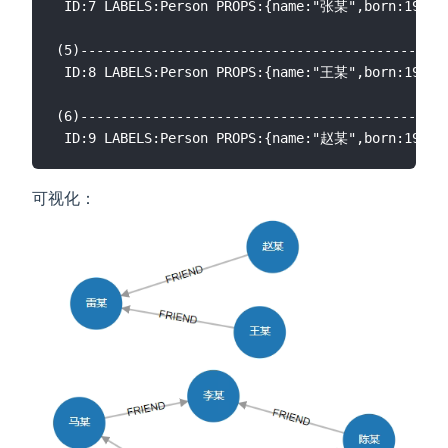
 ID:7 LABELS:Person PROPS:{name:"张某",born:1967.0
(5)----------------------------------------------
 ID:8 LABELS:Person PROPS:{name:"王某",born:1965.0
(6)----------------------------------------------
可视化：