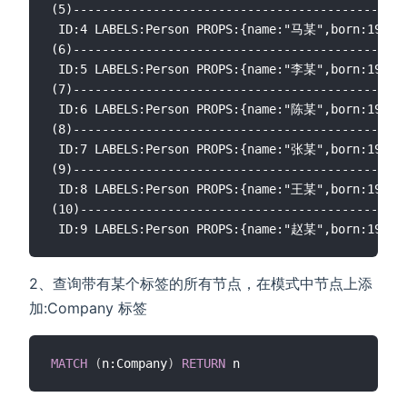
(5)----------------------------------------------
 ID:4 LABELS:Person PROPS:{name:"马某",born:1964.0
(6)----------------------------------------------
 ID:5 LABELS:Person PROPS:{name:"李某",born:1968.0
(7)----------------------------------------------
 ID:6 LABELS:Person PROPS:{name:"陈某",born:1960.0
(8)----------------------------------------------
 ID:7 LABELS:Person PROPS:{name:"张某",born:1967.0
(9)----------------------------------------------
 ID:8 LABELS:Person PROPS:{name:"王某",born:1965.0
(10)---------------------------------------------
2、查询带有某个标签的所有节点，在模式中节点上添
加:Company 标签
MATCH
(
n:Company
)
RETURN