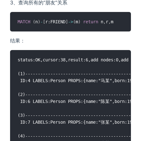
3、查询所有的“朋友”关系
MATCH
(
n
)
-
[
r:FRIEND
]
-
>
(
m
)
return
 n
,
r
,
结果：
status:OK,cursor:38,result:6,add nodes:0,add link
(1)----------------------------------------------
 ID:4 LABELS:Person PROPS:{name:"马某",born:1964.0
(2)----------------------------------------------
 ID:6 LABELS:Person PROPS:{name:"陈某",born:1960.0
(3)----------------------------------------------
 ID:7 LABELS:Person PROPS:{name:"张某",born:1967.0
(4)----------------------------------------------