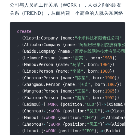
公司与人员的工作关系（WORK ），人员之间的朋友
关系（FRIEND），从而构建一个简单的人脉关系网络
create
(
Xiaomi:Company {name:
"小米科技有限责任公司"
,
 cre
,
(
Alibaba:Company {name:
"阿里巴巴集团控股有限公司"
,
,
(
Baidu:Company {name:
"百度在线网络技术有限公司"
,
 c
,
(
Leimou:Person {name:
"雷某"
,
 born:
1969
}
)
,
(
Mamou:Person {name:
"马某"
,
 born:
1964
}
)
,
(
Limou:Person {name:
"李某"
,
 born:
1968
}
)
,
(
Chenmou:Person {name:
"陈某"
,
 born:
1960
}
)
,
(
Zhangmou:Person {name:
"张某"
,
 born:
1967
}
)
,
(
Wangmou:Person {name:
"王某"
,
 born:
1965
}
)
,
(
Zhaomou:Person {name:
"赵某"
,
 born:
1952
}
)
,
(
Leimou
)
-
[
:
WORK
 {position:
"CEO"
}
]
-
>
(
Xiaomi
)
,
(
Chenmou
)
-
[
:
WORK
 {position:
"员工"
}
]
-
>
(
Xiaomi
)
,
(
Mamou
)
-
[
:
WORK
 {position:
"CEO"
}
]
-
>
(
Alibaba
)
,
(
Zhaomou
)
-
[
:
WORK
 {position:
"员工"
}
]
-
>
(
Alibaba
)
,
(
Limou
)
-
[
:
WORK
 {position:
"CEO"
}
]
-
>
(
Baidu
)