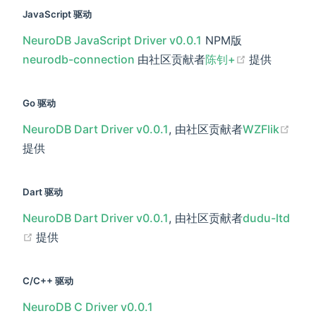
JavaScript 驱动
NeuroDB JavaScript Driver v0.0.1
NPM版
(opens new
neurodb-connection
由社区贡献者
陈钊+
提供
Go 驱动
(ope
NeuroDB Dart Driver v0.0.1
, 由社区贡献者
WZFlik
提供
Dart 驱动
NeuroDB Dart Driver v0.0.1
, 由社区贡献者
dudu-ltd
(opens new window)
提供
C/C++ 驱动
NeuroDB C Driver v0.0.1