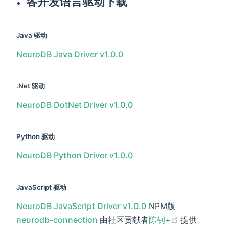
各开发语言驱动下载
Java 驱动
NeuroDB Java Driver v1.0.0
.Net 驱动
NeuroDB DotNet Driver v1.0.0
Python 驱动
NeuroDB Python Driver v1.0.0
JavaScript 驱动
NeuroDB JavaScript Driver v1.0.0
NPM版
(opens new
neurodb-connection
由社区贡献者
陈钊+
提供