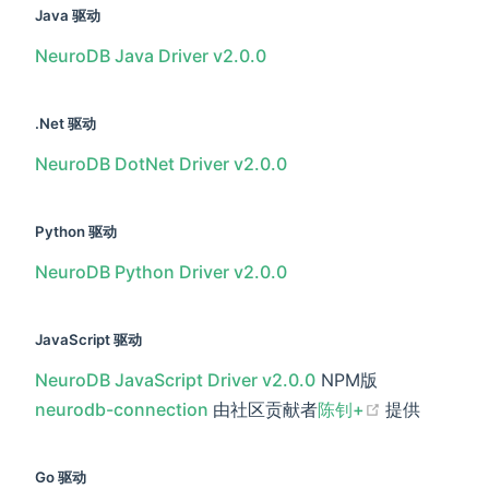
Java 驱动
NeuroDB Java Driver v2.0.0
.Net 驱动
NeuroDB DotNet Driver v2.0.0
Python 驱动
NeuroDB Python Driver v2.0.0
JavaScript 驱动
NeuroDB JavaScript Driver v2.0.0
NPM版
(opens new
neurodb-connection
由社区贡献者
陈钊+
提供
Go 驱动